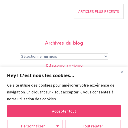
ARTICLES PLUS RÉCENTS
Archives du blog
Réseaux sociaux
Hey ! C'est nous les cookies...
Ce site utilise des cookies pour améliorer votre expérience de
navigation. En cliquant sur « Tout accepter », vous consentez à
Menu
notre utilisation des cookies.
Accueil
Portfolio
Contact
Accepter tout
Tous droits réservés ©
Marie Roumégoux | Gib
- 2026 |
Mentions
Personnaliser
Tout rejeter