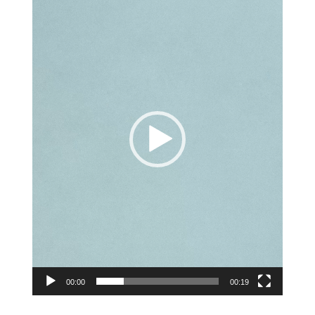
vidéo
00:00
00:19
—–