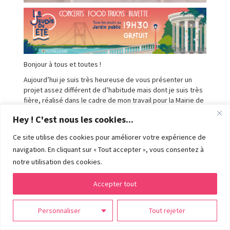
Bonjour à tous et toutes !
Aujourd’hui je suis très heureuse de vous présenter un
projet assez différent de d’habitude mais dont je suis très
fière, réalisé dans le cadre de mon travail pour la Mairie de
Villemur-sur-Tarn où je suis graphiste !
Hey ! C'est nous les cookies...
Nous avons décidé cette année de donner un coup de frais
sur l’événement de l’été,
Les Jeudis de l’Été
. C’est une
Ce site utilise des cookies pour améliorer votre expérience de
manifestation estivale qui réunit chaque semaine les gens
navigation. En cliquant sur « Tout accepter », vous consentez à
autour de concerts et de foodtrucks dans une ambiance
notre utilisation des cookies.
guinguette qui sent bon les vacances. Nous avons eu envie
de proposer un graphisme qui évoque les soirées d’été,
Accepter tout
dans le décor typique du jardin public où se tiennent les
soirées ! J’ai réalisé l’intégralité de l’illustration, dans un
style vintage – et pourtant très tendance, et redesigné le
Personnaliser
Tout rejeter
logo pour lui offrir un look élégant, moderne et évocateur.