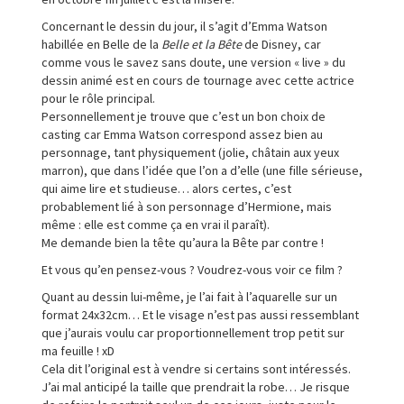
Concernant le dessin du jour, il s’agit d’Emma Watson
habillée en Belle de la
Belle et la Bête
de Disney, car
comme vous le savez sans doute, une version « live » du
dessin animé est en cours de tournage avec cette actrice
pour le rôle principal.
Personnellement je trouve que c’est un bon choix de
casting car Emma Watson correspond assez bien au
personnage, tant physiquement (jolie, châtain aux yeux
marron), que dans l’idée que l’on a d’elle (une fille sérieuse,
qui aime lire et studieuse… alors certes, c’est
probablement lié à son personnage d’Hermione, mais
même : elle est comme ça en vrai il paraît).
Me demande bien la tête qu’aura la Bête par contre !
Et vous qu’en pensez-vous ? Voudrez-vous voir ce film ?
Quant au dessin lui-même, je l’ai fait à l’aquarelle sur un
format 24x32cm… Et le visage n’est pas aussi ressemblant
que j’aurais voulu car proportionnellement trop petit sur
ma feuille ! xD
Cela dit l’original est à vendre si certains sont intéressés.
J’ai mal anticipé la taille que prendrait la robe… Je risque