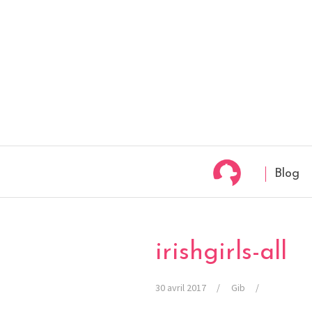
Blog
irishgirls-all
30 avril 2017
Gib