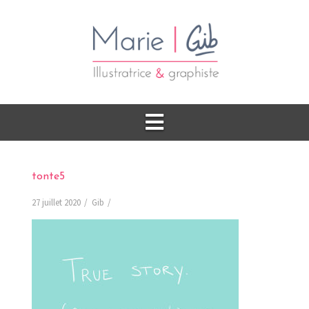
tonte5
27 juillet 2020
Gib