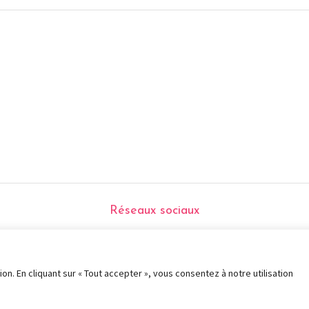
Réseaux sociaux
on. En cliquant sur « Tout accepter », vous consentez à notre utilisation
ervés ©
Marie Roumégoux | Gib
- 2026 |
Mentions légales et CGV
|
RGPD
|
Plan