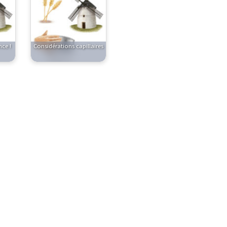
ce !
Considérations capillaires