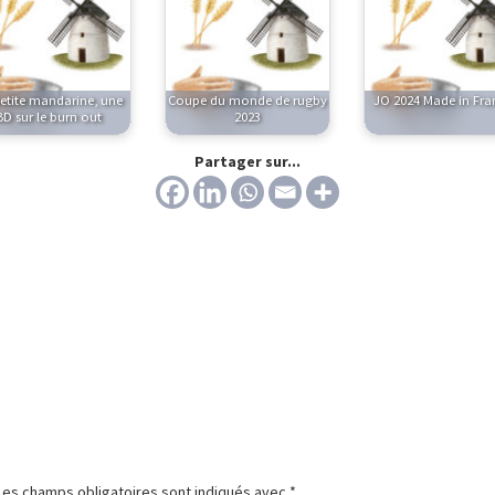
etite mandarine, une
Coupe du monde de rugby
JO 2024 Made in Fran
BD sur le burn out
2023
Partager sur...
Les champs obligatoires sont indiqués avec
*