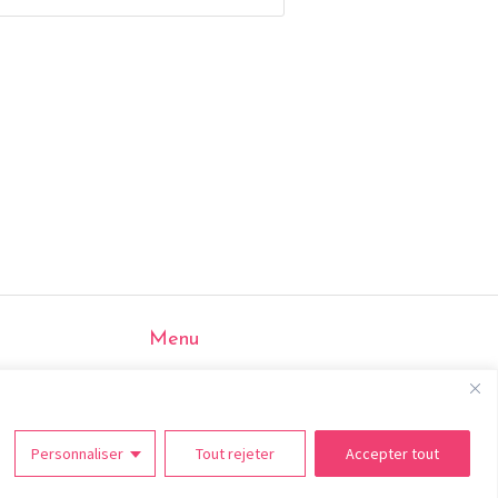
Menu
Accueil
Portfolio
Contact
Personnaliser
Tout rejeter
Accepter tout
 du site
|
Flux RSS