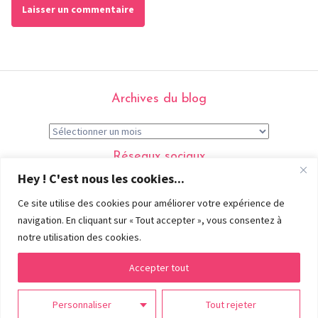
Archives du blog
Réseaux sociaux
Hey ! C'est nous les cookies...
Ce site utilise des cookies pour améliorer votre expérience de
navigation. En cliquant sur « Tout accepter », vous consentez à
Menu
notre utilisation des cookies.
Accueil
Portfolio
Contact
Accepter tout
Tous droits réservés ©
Marie Roumégoux | Gib
- 2026 |
Mentions
Personnaliser
Tout rejeter
légales et CGV
|
RGPD
|
Plan du site
|
Flux RSS