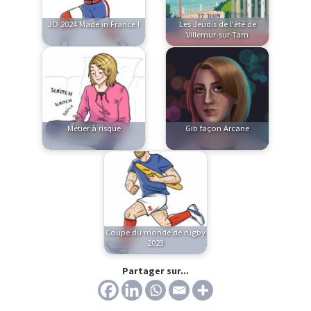
JO 2024 Made in France !
Les Jeudis de l'été de
Villemur-sur-Tarn
Métier à risque
Gib façon Arcane
Coupe du monde de rugby
2023
Partager sur...