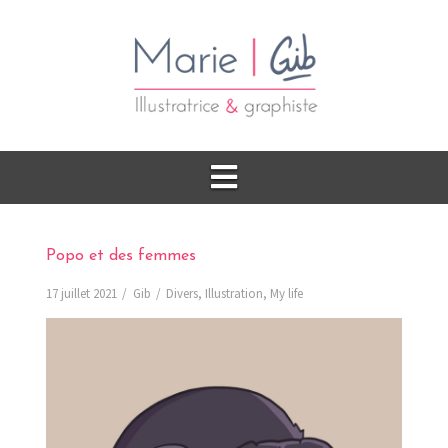
Popo et des femmes
17 juillet 2021
Gib
Divers
,
Illustration
,
My life