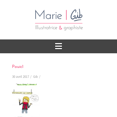
Pouic1
30 avril 2017
Gib