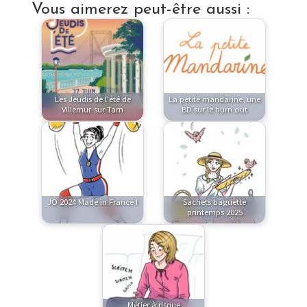
Vous aimerez peut-être aussi :
Les Jeudis de l'été de
La petite mandarine, une
Villemur-sur-Tarn
BD sur le burn out
JO 2024 Made in France !
Sachets baguette
printemps 2025
Métier à risque